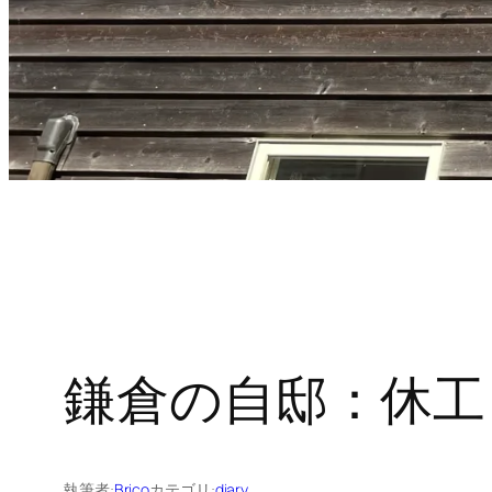
鎌倉の自邸：休工
執筆者:
Brico
カテゴリ:
diary