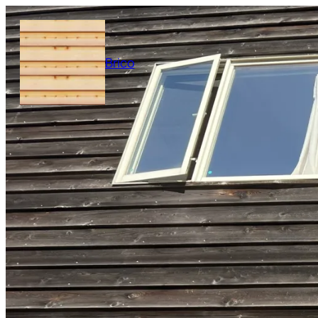
内
容
を
Brico
ス
キ
ッ
プ