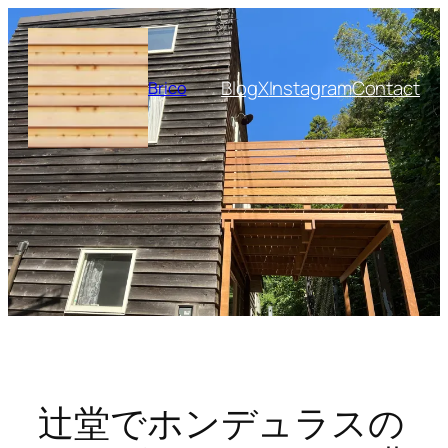
内
容
を
Blog
X
Instagram
Contact
Brico
ス
キ
ッ
プ
辻堂でホンデュラスの