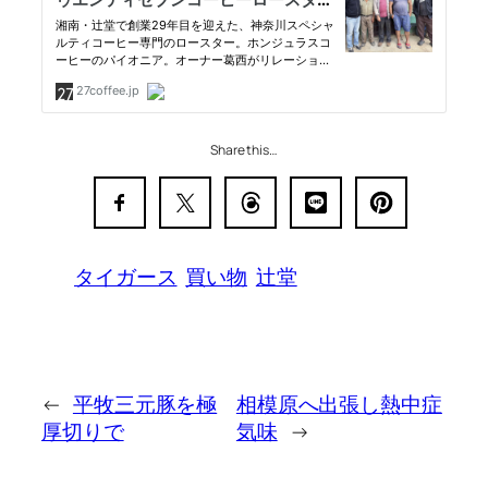
Share this…
タイガース
買い物
辻堂
←
平牧三元豚を極
相模原へ出張し熱中症
厚切りで
気味
→