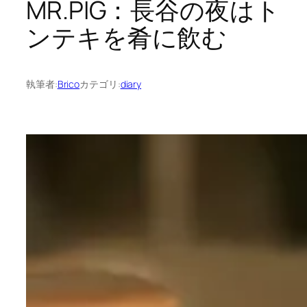
MR.PIG：長谷の夜はト
ンテキを肴に飲む
執筆者:
Brico
カテゴリ:
diary