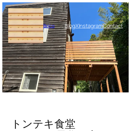
内
容
を
Blog
X
Instagram
Contact
Brico
ス
キ
ッ
プ
トンテキ食堂