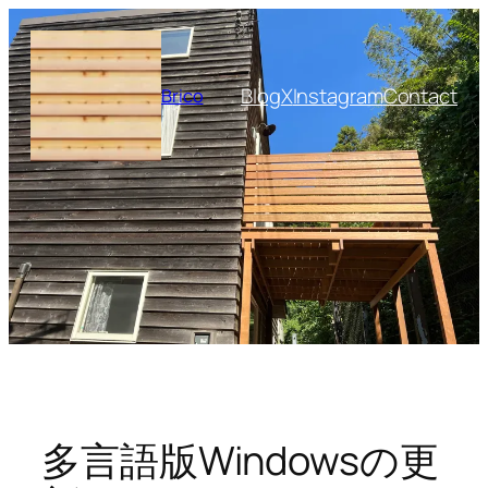
内
容
を
Blog
X
Instagram
Contact
Brico
ス
キ
ッ
プ
多言語版Windowsの更