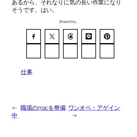
あるから、それなりに気の長い作業になり
そうです。はい。
Share this…
仕事
←
職場のmacを整備
ワンオペ・アゲイン
中
→