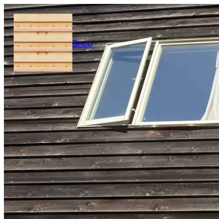
内
容
を
Brico
ス
キ
ッ
プ