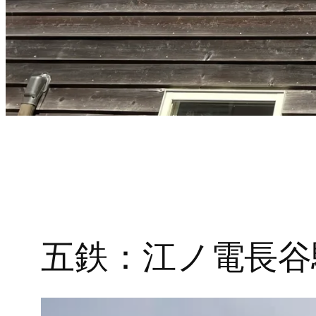
五鉄：江ノ電長谷