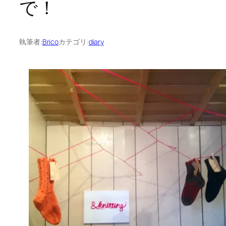
で！
執筆者:
Brico
カテゴリ:
diary