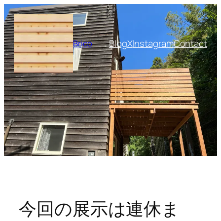
内
容
を
Blog
X
Instagram
Contact
Brico
ス
キ
ッ
プ
今回の展示は連休ま