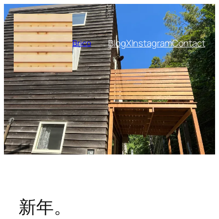
内
容
を
Blog
X
Instagram
Contact
Brico
ス
キ
ッ
プ
新年。