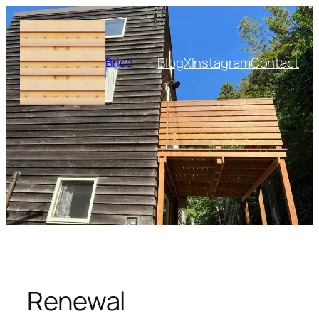
内
容
を
Blog
X
Instagram
Contact
Brico
ス
キ
ッ
プ
Renewal