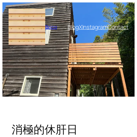
内
容
を
Blog
X
Instagram
Contact
Brico
ス
キ
ッ
プ
消極的休肝日