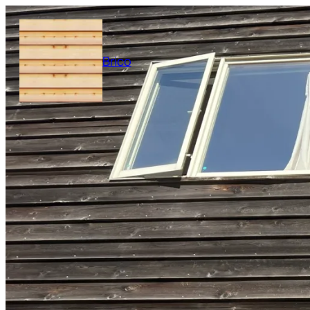
内
容
を
Brico
ス
キ
ッ
プ