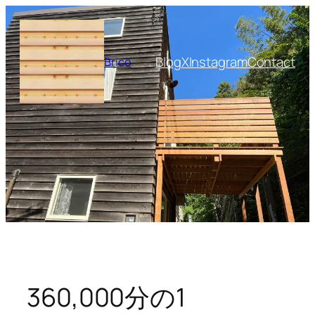
内
容
を
Blog
X
Instagram
Contact
Brico
ス
キ
ッ
プ
360,000分の1