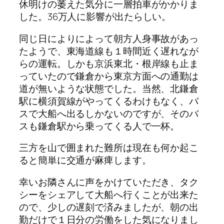
休明けの萎えた気分に一層拍車がかかりま
した。36万人に影響が出たらしい。
同じ日によりによって朝方人身事故があっ
たようで、東海道線も１時間近く遅れなが
らの運転。しかも京浜東北・根岸線も止ま
っていたので鎌倉から東京方面への通勤は
道が無いような状態でした。当然、北鎌倉
駅に横須賀線がやってくるわけもなく、バ
スで大船へ出るしかないのですが、そのバ
スも鎌倉駅から乗ってくる人で一杯。
三方を山で囲まれた難所は現在も何か起こ
ると簡単に交通が麻痺します。
幸いお隣さんに声をかけていただき、タク
シーをシェアして大船へ行くことが出来た
ので、少しの遅刻で済みましたが、朝の出
勤だけで１日分の労働をした気になりまし