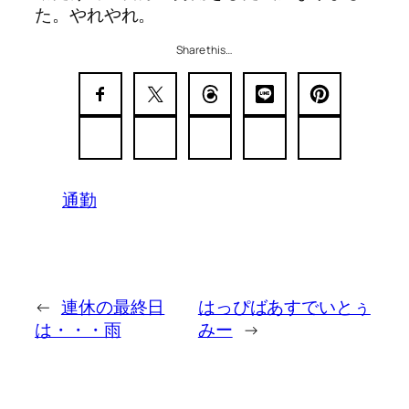
た。やれやれ。
Share this…
通勤
←
連休の最終日
はっぴばあすでいとぅ
は・・・雨
みー
→