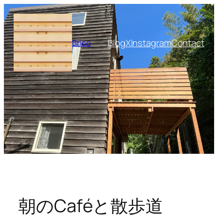
内
容
を
Blog
X
Instagram
Contact
Brico
ス
キ
ッ
プ
朝のCaféと散歩道