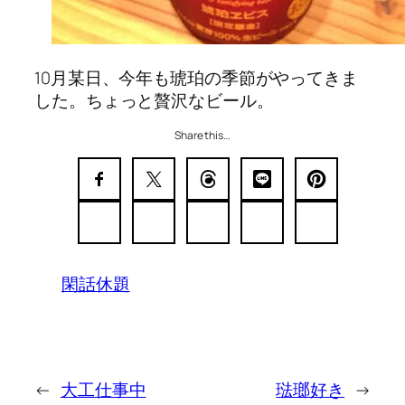
10月某日、今年も琥珀の季節がやってきま
した。ちょっと贅沢なビール。
Share this…
閑話休題
←
大工仕事中
琺瑯好き
→