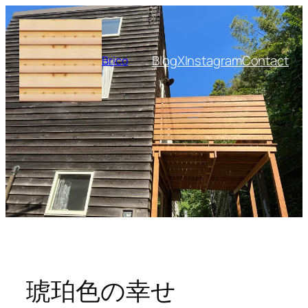
内
容
を
Blog
X
Instagram
Contact
Brico
ス
キ
ッ
プ
琥珀色の幸せ