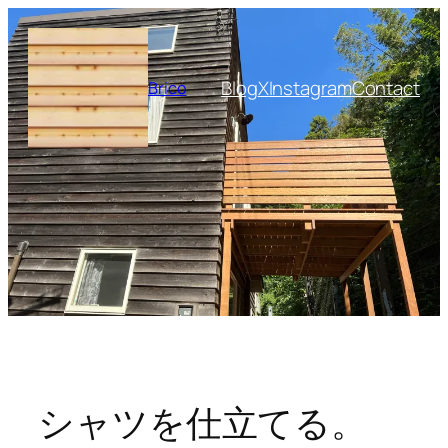
内
容
を
Blog
X
Instagram
Contact
Brico
ス
キ
ッ
プ
シャツを仕立てる。