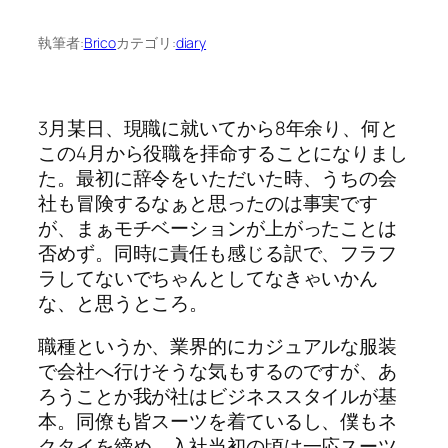
執筆者:
Brico
カテゴリ:
diary
3月某日、現職に就いてから8年余り、何と
この4月から役職を拝命することになりまし
た。最初に辞令をいただいた時、うちの会
社も冒険するなぁと思ったのは事実です
が、まぁモチベーションが上がったことは
否めず。同時に責任も感じる訳で、フラフ
ラしてないでちゃんとしてなきゃいかん
な、と思うところ。
職種というか、業界的にカジュアルな服装
で会社へ行けそうな気もするのですが、あ
ろうことか我が社はビジネススタイルが基
本。同僚も皆スーツを着ているし、僕もネ
クタイを締め、入社当初の頃は一応スーツ