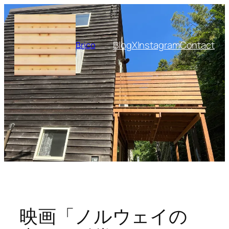
内
容
を
Blog
X
Instagram
Contact
Brico
ス
キ
ッ
プ
映画「ノルウェイの