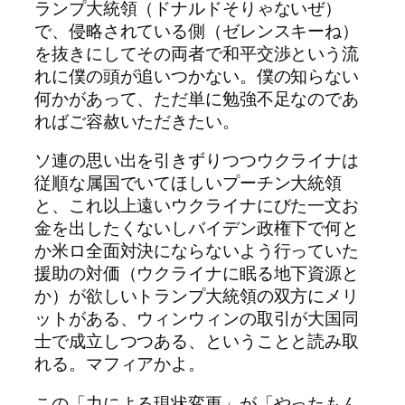
ランプ大統領（ドナルドそりゃないぜ）
で、侵略されている側（ゼレンスキーね）
を抜きにしてその両者で和平交渉という流
れに僕の頭が追いつかない。僕の知らない
何かがあって、ただ単に勉強不足なのであ
ればご容赦いただきたい。
ソ連の思い出を引きずりつつウクライナは
従順な属国でいてほしいプーチン大統領
と、これ以上遠いウクライナにびた一文お
金を出したくないしバイデン政権下で何と
か米ロ全面対決にならないよう行っていた
援助の対価（ウクライナに眠る地下資源と
か）が欲しいトランプ大統領の双方にメリ
ットがある、ウィンウィンの取引が大国同
士で成立しつつある、ということと読み取
れる。マフィアかよ。
この「力による現状変更」が「やったもん