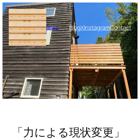
内
容
を
Blog
X
Instagram
Contact
Brico
ス
キ
ッ
プ
「力による現状変更」