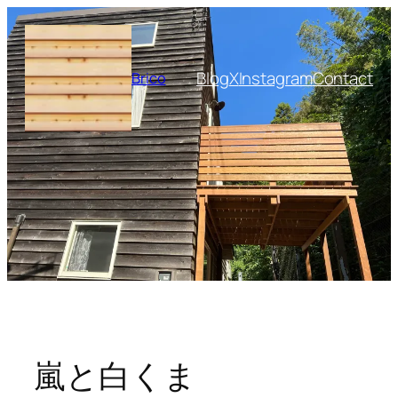
内
容
を
Blog
X
Instagram
Contact
Brico
ス
キ
ッ
プ
嵐と白くま