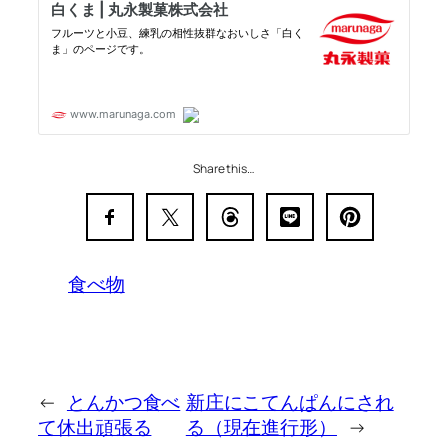
Share this…
食べ物
←
とんかつ食べ
新庄にこてんぱんにされ
て休出頑張る
る（現在進行形）
→