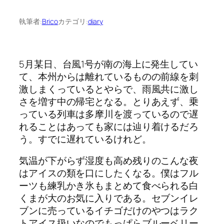
執筆者:
Brico
カテゴリ:
diary
5月某日、台風1号が南の海上に発生してい
て、本州からは離れているものの前線を刺
激しまくっているとやらで、雨風共に激し
さを増す中の帰宅となる。とりあえず、乗
っている列車は多摩川を渡っているので遅
れることはあっても家には辿り着けるだろ
う。すでに遅れているけれど。
気温が下がらず湿度も高め残りのこんな夜
はアイスの類を口にしたくなる。僕はフル
ーツも練乳かき氷もまとめて食べられる白
くまが大のお気に入りである。セブンイレ
ブンに売っているイチゴだけのやつはラク
トアイス扱いなのでもっぱらブルーベリー