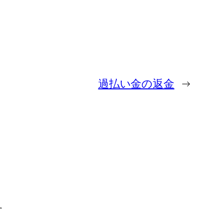
過払い金の返金
→
す