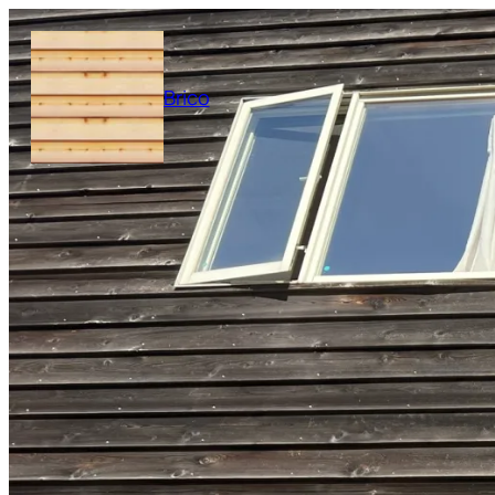
内
容
を
Brico
ス
キ
ッ
プ