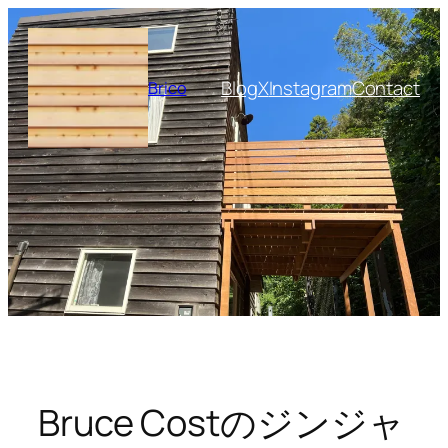
内
容
を
Blog
X
Instagram
Contact
Brico
ス
キ
ッ
プ
Bruce Costのジンジャ