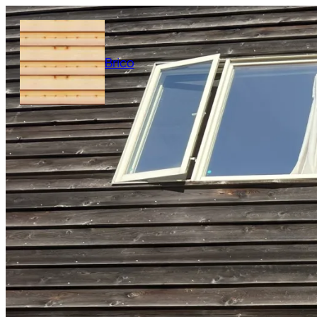
内
容
を
Brico
ス
キ
ッ
プ