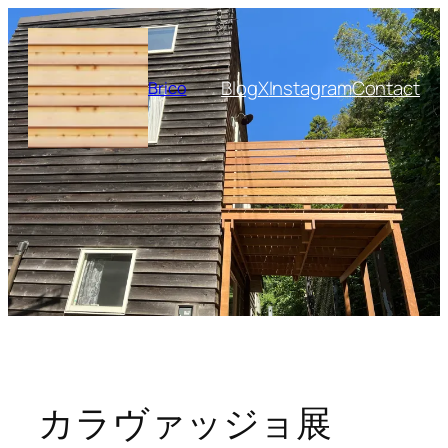
内
容
を
Blog
X
Instagram
Contact
Brico
ス
キ
ッ
プ
カラヴァッジョ展