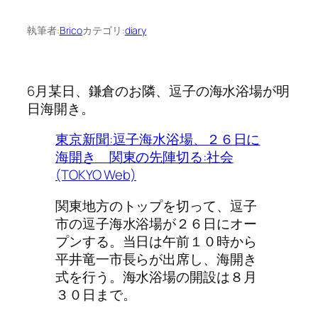
執筆者:
Brico
カテゴリ:
diary
6月某日、鎌倉のお隣、逗子の海水浴場が明
日海開き。
東京新聞:逗子海水浴場、２６日に
海開き 関東の先陣切る:社会
(TOKYO Web)
関東地方のトップを切って、逗子
市の逗子海水浴場が２６日にオー
プンする。当日は午前１０時から
平井竜一市長らが出席し、海開き
式を行う。海水浴場の開設は８月
３０日まで。