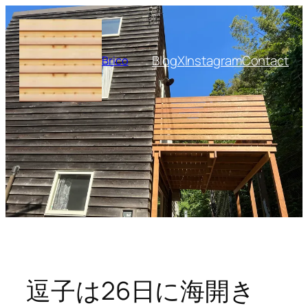
内
容
を
Blog
X
Instagram
Contact
Brico
ス
キ
ッ
プ
逗子は26日に海開き