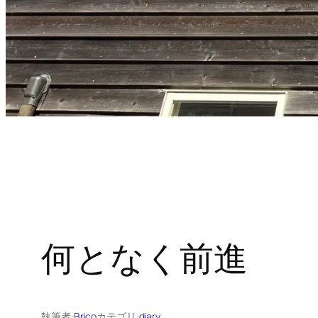
何となく前進
執筆者:
Brico
カテゴリ:
diary