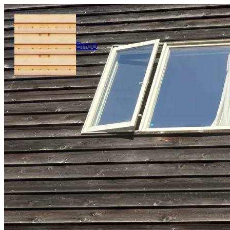
内
容
を
Brico
ス
キ
ッ
プ