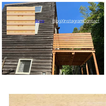
内
容
を
Blog
X
Instagram
Contact
Brico
ス
キ
ッ
プ